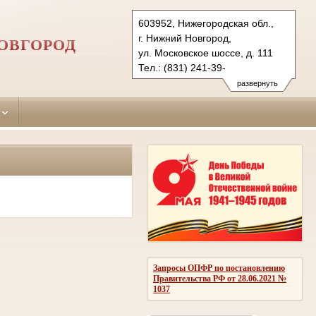
603952, Нижегородская обл.,
г. Нижний Новгород,
ОВГОРОД
ул. Московское шоссе, д. 111
Тел.: (831) 241-39-
71 (приемная суда)
развернуть
241-99-28
moskovsky.nnov@sudrf.ru
Запросы ОПФР по постановлению
Правительства РФ от 28.06.2021 №
1037