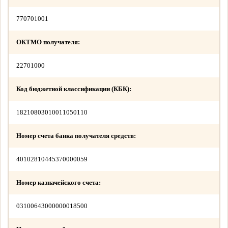
770701001
ОКТМО получателя:
22701000
Код бюджетной классификации (КБК):
18210803010011050110
Номер счета банка получателя средств:
40102810445370000059
Номер казначейского счета:
03100643000000018500