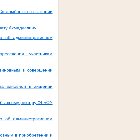
Совкомбанк» о взыскании
зату Ахмадуллину
о об административном
ресечения участникам
 виновным в совершении
на виновной в хищении
я бывшему ректору ФГБОУ
о об административном
новным в приобретении и