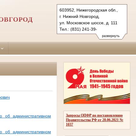
603952, Нижегородская обл.,
г. Нижний Новгород,
ОВГОРОД
ул. Московское шоссе, д. 111
Тел.: (831) 241-39-
71 (приемная суда)
развернуть
241-99-28
moskovsky.nnov@sudrf.ru
рович
Запросы ОПФР по постановлению
о об административном
Правительства РФ от 28.06.2021 №
1037
о об административном