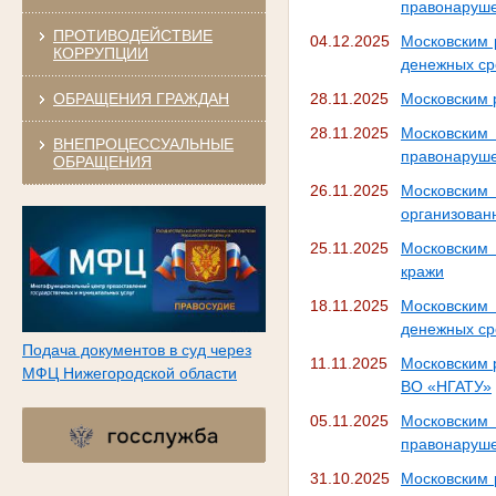
правонаруш
ПРОТИВОДЕЙСТВИЕ
04.12.2025
Московским 
КОРРУПЦИИ
денежных ср
ОБРАЩЕНИЯ ГРАЖДАН
28.11.2025
Московским 
28.11.2025
Московским
ВНЕПРОЦЕССУАЛЬНЫЕ
правонаруше
ОБРАЩЕНИЯ
26.11.2025
Московски
организован
25.11.2025
Московским
кражи
18.11.2025
Московским
денежных сре
Подача документов в суд через
11.11.2025
Московским 
МФЦ Нижегородской области
ВО «НГАТУ»
05.11.2025
Московским
правонаруш
31.10.2025
Московским 