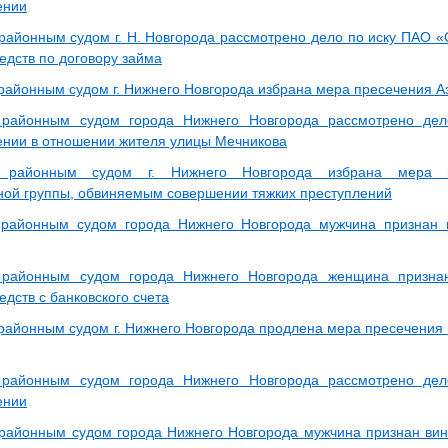
ении
районным судом г. Н. Новгорода рассмотрено дело по иску ПАО «
едств по договору займа
районным судом г. Нижнего Новгорода избрана мера пресечения А
 районным судом города Нижнего Новгорода рассмотрено дел
нии в отношении жителя улицы Мечникова
м районным судом г. Нижнего Новгорода избрана мера п
ной группы, обвиняемым совершении тяжких преступлений
 районным судом города Нижнего Новгорода мужчина признан
 районным судом города Нижнего Новгорода женщина призна
дств с банковского счета
районным судом г. Нижнего Новгорода продлена мера пресечени
 районным судом города Нижнего Новгорода рассмотрено дел
ении
районным судом города Нижнего Новгорода мужчина признан ви